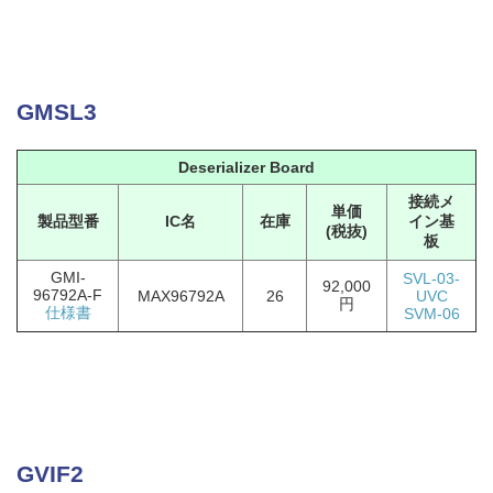
GMSL3
Deserializer Board
接続メ
単価
製品型番
IC名
在庫
イン基
(税抜)
板
GMI-
SVL-03-
92,000
96792A-F
MAX96792A
26
UVC
円
仕様書
SVM-06
GVIF2