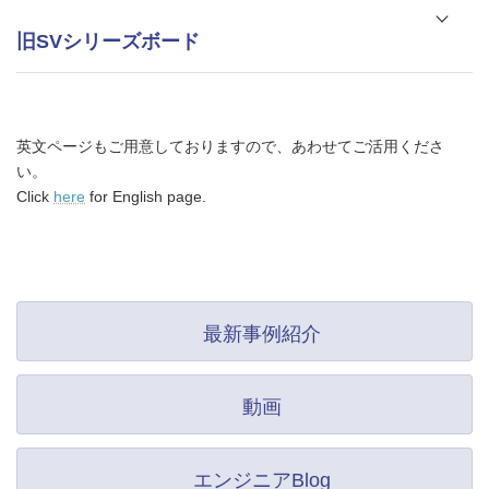
旧SVシリーズボード
SVI Vendor版用 I2C_ctl_ソフトウェア_C++版
（20210611版）
SVO-03
フルパッケージ（20220621版）
SVM-03
英文ページもご用意しておりますので、あわせてご活用くださ
フルパッケージ（20220621版）
SVIsam4_Lite 4ch入力 SVIsam4のソース一式
い。
SVM-MIPI
V3.0.2.0（20150703版）
フルパッケージ（20200601版）
Click
here
for English page.
SVI-06
SVI Vendor版用 I2C_ctl_ソフトウェア_C#版
フルパッケージ（20180608版）
（20220228版）
SVM-03-MIPI
フルパッケージ（20170707版）
SVI-03
フルパッケージ（20130201版）
SVO-02
最新事例紹介
フルパッケージ（20131015版）
動画
エンジニアBlog