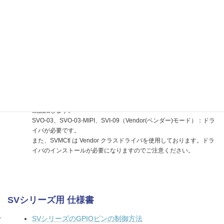
お客様のアプリケーションから SVOGenerator や NVFilePlayer の操
作をご希望であれば、こちらの無償サンプルコードのご利用が可能
です。
通信仕様書 兼 SVOGenExtCtl マニュアル
SVM-03、SVM-06、SVI-09（UVCモード）：ボードはアプリ側で自
動認識します。
SVO-03、SVO-03-MIPI、SVI-09（Vendor(ベンダー)モード）：ドラ
イバが必要です。
また、SVMCtl は Vendor クラスドライバを使用しております。ドラ
イバのインストールが必要になりますのでご注意ください。
SVシリーズ用 仕様書
SVシリーズのGPIOピンの制御方法