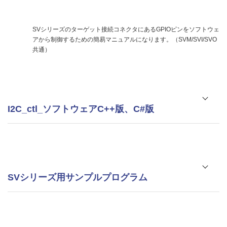
SVシリーズのターゲット接続コネクタにあるGPIOピンをソフトウェ
アから制御するための簡易マニュアルになります。（SVM/SVI/SVO
共通）
I2C_ctl_ソフトウェアC++版、C#版
I2C_ctl_ソフトウェア_C++版（20231129版）
SVシリーズ用サンプルプログラム
I2C_ctl_ソフトウェア_C#版（20231129版）
OV5642用 設定ファイル サンプルプログラム
（20150708版）