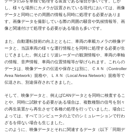
データのみを単独で処理する装置である場合が多いです。しか
し、様々な場所にカメラが設置されている現代においては、画像
データと同時にその周囲の情報も同時に処理する必要がありま
す。画像データを撮影している際の周囲の騒音や気候情報等、画
像と関連付けて処理する必要がある場合も多いです。
また、自動運転技術の向上とともに、車両の車載カメラの映像デ
ータと、当該車両の様々な運行情報とを同時に処理する必要が生
じてきました。例えばミリ波レーダーの観測情報や、車両の車軸
の情報、音声情報、車両の位置情報等が挙げられます。これらの
データは、映像データの伝送や保存とは別に、ＣＡＮ（Controller
Area Network）規格や、ＬＡＮ（Local Area Network）規格等で
伝送され、別途保存されてきました。
そして、映像データと、例えばCANデータとを同時に検査するこ
とや、同時に試験する必要がある場合は、複数種類の信号を別々
の再生装置から再生させて各種の処理を行っていました。場合に
よっては、すべてコンピュータの上でのシミュレーションで行わ
ざるを得ない場合も生じました。
このように、映像データとそれに関連するデータ（以下「同期デ