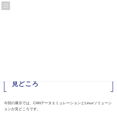
コ
ナ
ン
ビ
テ
ゲ
ン
ー
ツ
シ
国際画像機器展・弊社ブースの
へ
ョ
ス
ン
見どころ
キ
に
ッ
移
2019年12月5日
プ
動
HOME
エンジニアBlog
国際画像機器展・弊社ブースの見どころ
国際画像機器展・弊社ブースの
見どころ
今回の展示では、CANデータエミュレーションとLinuxソリューシ
ョンが見どころです。