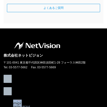
よくあるご質問
株式会社ネットビジョン
〒101-0041 東京都千代田区神田須田町1-28 フォーラス神田2階
Tel. 03-5577-5662 Fax. 03-5577-5669
ア
イ
コ
ン
リ
ア
ン
イ
ク
コ
ン
リ
ン
ク