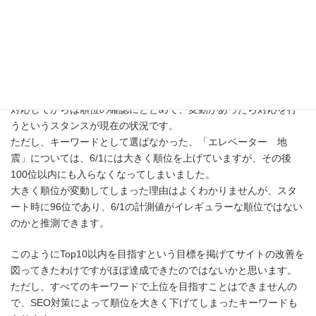
6/1以降も昇太郎のサイトはマイナーチェンジはしていますが、
SEOを意識した修正というよりは日々の更新作業のみにとどまっ
ていました。
そのため、一度上位にランクインすると、それ以降はそれほど大
規模にSEO対策を実施する必要はないのかと思います。
対応してからは順位の確認にとどめて、変動があったら対応を行
うというスタンスが現在の状況です。
ただし、キーワードとして選ばなかった、「エレベーター 地
震」については、6/1には大きく順位を上げていますが、その後
100位以内にも入らなくなってしまいました。
大きく順位が変動してしまった理由はよくわかりませんが、スタ
ート時に96位であり、6/1の計測値がイレギュラーな順位ではない
のかと推測できます。
このようにTop10以内を目指すという目標を掲げてサイトの改善を
図ってきたわけですがほぼ達成できたのではないかと思います。
ただし、すべてのキーワードで上位を目指すことはできませんの
で、SEO対策によって順位を大きく下げてしまったキーワードも