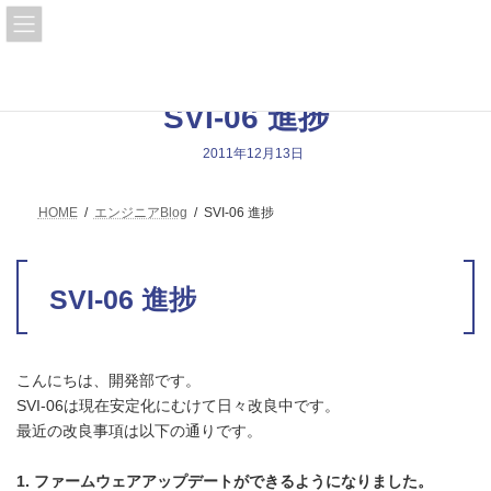
コ
ナ
ン
ビ
テ
ゲ
ン
ー
ツ
シ
へ
ョ
SVI-06 進捗
ス
ン
キ
に
2011年12月13日
ッ
移
プ
動
HOME
エンジニアBlog
SVI-06 進捗
SVI-06 進捗
こんにちは、開発部です。
SVI-06は現在安定化にむけて日々改良中です。
最近の改良事項は以下の通りです。
1. ファームウェアアップデートができるようになりました。