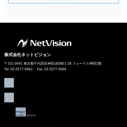
株式会社ネットビジョン
〒101-0041 東京都千代田区神田須田町1-28 フォーラス神田2階
Tel. 03-5577-5662 Fax. 03-5577-5669
ア
イ
コ
ン
リ
ア
ン
イ
ク
コ
ン
リ
ン
ク