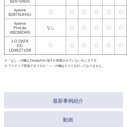
B2475HDS
iiyama
〇
〇
〇
〇
〇
〇
B2875UHSU
iiyama
なし
〇
〇
〇
〇
〇
ProLite
XB238OHS
I-O DATA
〇
〇
〇
〇
〇
〇
EX-
LD4K271DB
※「なし」の欄は DisplayPort 端子が搭載されていないモニタです。
※ アクティブ変換アダプタの「―」の欄はテストを行っておりません。
最新事例紹介
動画