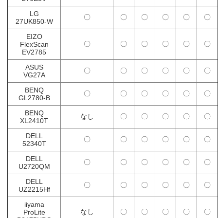
LG
〇
〇
〇
〇
〇
〇
27UK850-W
EIZO
〇
〇
〇
〇
〇
〇
FlexScan
EV2785
ASUS
〇
〇
〇
〇
〇
〇
VG27A
BENQ
〇
〇
〇
〇
〇
〇
GL2780-B
BENQ
なし
〇
〇
〇
〇
〇
XL2410T
DELL
〇
〇
〇
〇
〇
〇
52340T
DELL
〇
〇
〇
〇
〇
〇
U2720QM
DELL
〇
〇
〇
〇
〇
〇
UZ2215Hf
iiyama
なし
〇
〇
〇
〇
〇
ProLite