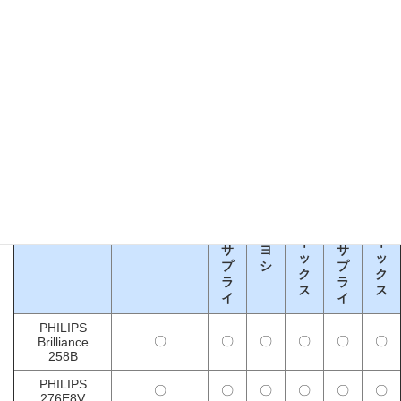
ス
動作確認済みモニタ
変
変
変
変
換
換
換
換
ア
ケ
変
ア
ケ
ダ
ー
換
ダ
ー
プ
ブ
ア
プ
ブ
タ
ル
ダ
DisplayPort
タ
ル
サ
サ
モニタ型番
プ
ア
ア
ケーブル
ン
ン
タ
イ
イ
ワ
ミ
ワ
ネ
ネ
サ
ヨ
サ
ッ
ッ
プ
シ
プ
ク
ク
ラ
ラ
ス
ス
イ
イ
PHILIPS
〇
〇
〇
〇
〇
〇
Brilliance
258B
PHILIPS
〇
〇
〇
〇
〇
〇
276E8V